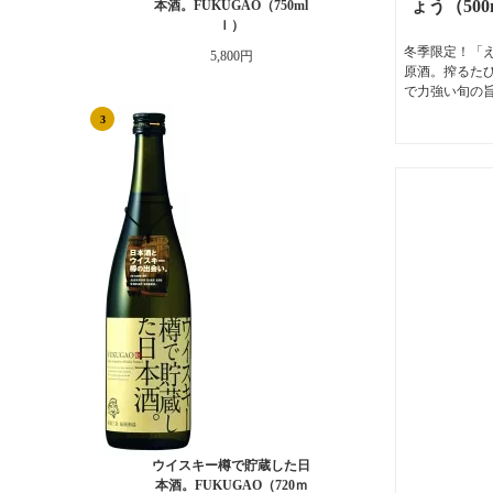
ょう（50
本酒。FUKUGAO（750ml
ｌ）
冬季限定！「
5,800円
原酒。搾るた
で力強い旬の旨
3
ウイスキー樽で貯蔵した日
本酒。FUKUGAO（720ｍ