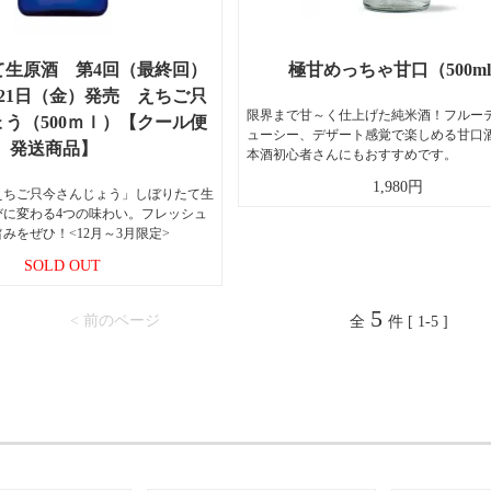
て生原酒 第4回（最終回）
極甘めっちゃ甘口（500m
3月21日（金）発売 えちご只
限界まで甘～く仕上げた純米酒！フルー
う（500ｍｌ）【クール便
ューシー、デザート感覚で楽しめる甘口
発送商品】
本酒初心者さんにもおすすめです。
1,980円
えちご只今さんじょう」しぼりたて生
びに変わる4つの味わい。フレッシュ
みをぜひ！<12月～3月限定>
SOLD OUT
5
< 前のページ
全
件 [ 1-5 ]