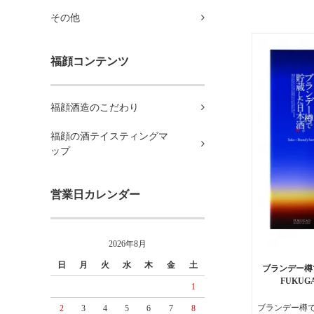
その他
福顔コンテンツ
福顔酒造のこだわり
福顔の酒テイスティングマ
ップ
営業日カレンダー
2026年8月
日
月
火
水
木
金
土
ブランデー樽
FUKUG
1
ブランデー樽
2
3
4
5
6
7
8