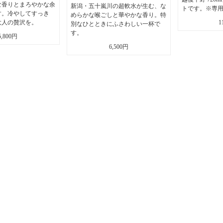
な香りとまろやかな余
新潟・五十嵐川の超軟水が生む、な
トです。※専
す。冷やしてすっき
めらかな喉ごしと華やかな香り。特
大人の贅沢を。
1
別なひとときにふさわしい一杯で
す。
5,800円
6,500円