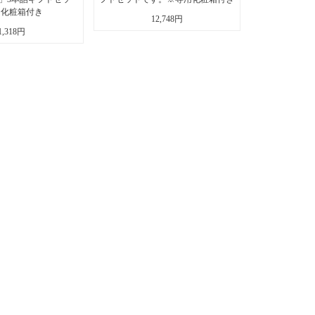
用化粧箱付き
12,748円
1,318円