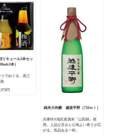
顔リキュール3本セッ
80mlx3本）
ーツでめぐる、燕三
の旅
2,970円
純米大吟醸 越後平野（720ｍｌ）
兵庫特A地区産酒米「山田錦」使
用。上品な甘みと心地よい香りが広
がる、気品ある一杯。