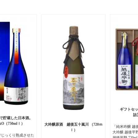
ギフトセット
で貯蔵した日本酒。
AO（750mlｌ）
大吟醸原酒 越後五十嵐川 （720ｍ
「純米吟醸 越後
ｌ）
大吟醸 越後平野
でじっくり熟成させた
越後平野 720