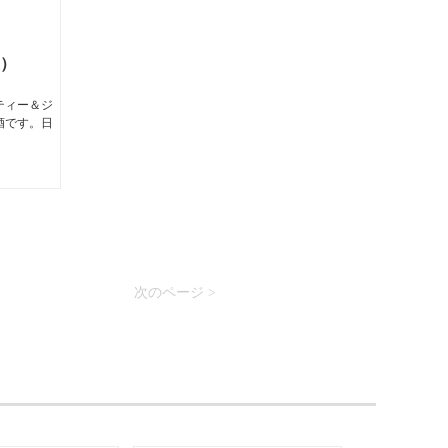
l）
ティー＆ジ
酒です。日
次のページ >