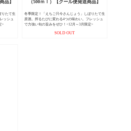
送商品】
（500ｍｌ）【クール便発送商品】
ぼりたて生
冬季限定！「えちご只今さんじょう」しぼりたて生
フレッシュ
原酒。搾るたびに変わる4つの味わい。フレッシュ
定>
で力強い旬の旨みをぜひ！<12月～3月限定>
SOLD OUT