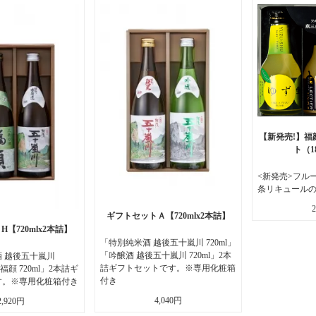
【新発売!】福
ト（1
<新発売>フル
条リキュール
ギフトセットＡ【720mlx2本詰】
【720mlx2本詰】
「特別純米酒 越後五十嵐川 720ml」
「吟醸酒 越後五十嵐川 720ml」2本
 越後五十嵐川
詰ギフトセットです。※専用化粧箱
 福顔 720ml」2本詰ギ
付き
す。※専用化粧箱付き
4,040円
2,920円