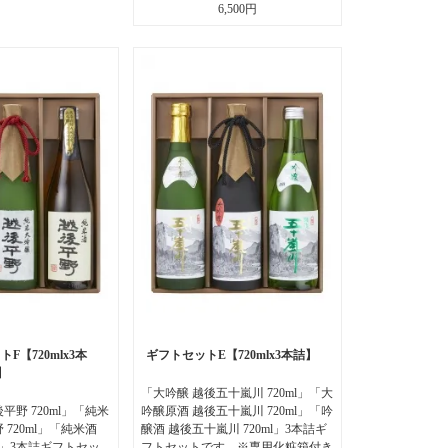
6,500円
F【720mlx3本
ギフトセットE【720mlx3本詰】
詰】
「大吟醸 越後五十嵐川 720ml」「大
平野 720ml」「純米
吟醸原酒 越後五十嵐川 720ml」「吟
 720ml」「純米酒
醸酒 越後五十嵐川 720ml」3本詰ギ
ml」3本詰ギフトセッ
フトセットです。※専用化粧箱付き