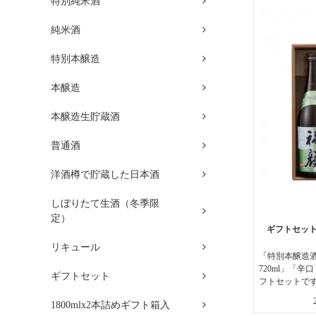
特別純米酒
純米酒
特別本醸造
本醸造
本醸造生貯蔵酒
普通酒
洋酒樽で貯蔵した日本酒
しぼりたて生酒（冬季限
定）
ギフトセットH
リキュール
「特別本醸造酒
720ml」「辛口
ギフトセット
フトセットで
1800mlx2本詰めギフト箱入