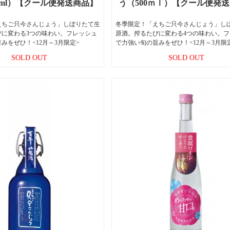
0ml）【クール便発送商品】
う（500ｍｌ）【クール便発
えちご只今さんじょう」しぼりたて生
冬季限定！「えちご只今さんじょう」し
びに変わる3つの味わい。フレッシュ
原酒。搾るたびに変わる4つの味わい。
みをぜひ！<12月～3月限定>
で力強い旬の旨みをぜひ！<12月～3月限
SOLD OUT
SOLD OUT