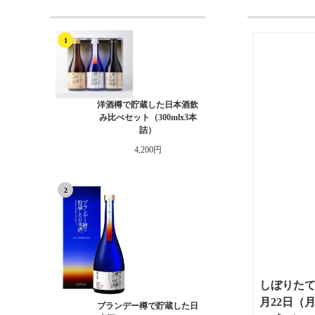
1
洋酒樽で貯蔵した日本酒飲
み比べセット（300mlx3本
詰）
4,200円
2
しぼりたて
月22日（
ブランデー樽で貯蔵した日