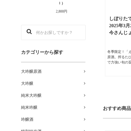
ｌ）
2,800円
しぼりた
2025年
今さんじょ
冬季限定！「
カテゴリーから探す
原酒。搾るた
で力強い旬の旨
大吟醸原酒
大吟醸
純米大吟醸
純米吟醸
おすすめ商品
吟醸酒