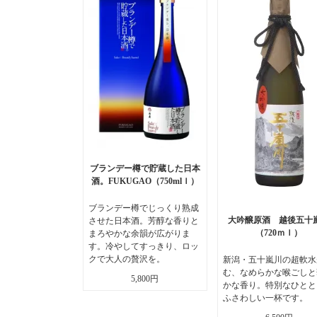
ブランデー樽で貯蔵した日本
酒。FUKUGAO（750mlｌ）
ブランデー樽でじっくり熟成
大吟醸原酒 越後五十
させた日本酒。芳醇な香りと
（720ｍｌ）
まろやかな余韻が広がりま
す。冷やしてすっきり、ロッ
クで大人の贅沢を。
新潟・五十嵐川の超軟水
む、なめらかな喉ごしと
5,800円
かな香り。特別なひとと
ふさわしい一杯です。