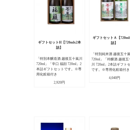
ギフトセットＡ【720ml
ギフトセットH【720mlx2本
詰】
詰】
「特別純米酒 越後五十
「特別本醸造酒 越後五十嵐川
720ml」「吟醸酒 越後
720ml」「辛口 福顔 720ml」2
川 720ml」2本詰ギフト
本詰ギフトセットです。※専
です。※専用化粧箱付き
用化粧箱付き
4,040円
2,920円