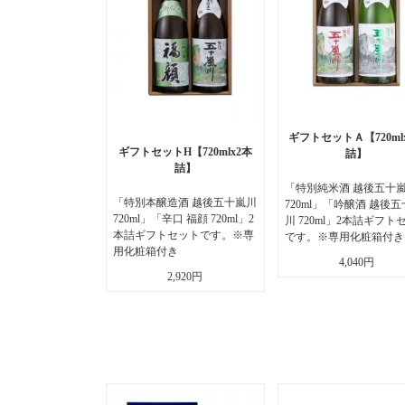
ギフトセットＡ【720ml
ギフトセットH【720mlx2本
詰】
詰】
「特別純米酒 越後五十
「特別本醸造酒 越後五十嵐川
720ml」「吟醸酒 越後
720ml」「辛口 福顔 720ml」2
川 720ml」2本詰ギフト
本詰ギフトセットです。※専
です。※専用化粧箱付き
用化粧箱付き
4,040円
2,920円