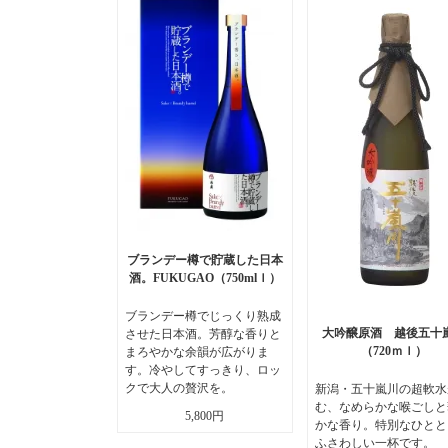
ブランデー樽で貯蔵した日本
酒。FUKUGAO（750mlｌ）
ブランデー樽でじっくり熟成
大吟醸原酒 越後五十
させた日本酒。芳醇な香りと
（720ｍｌ）
まろやかな余韻が広がりま
す。冷やしてすっきり、ロッ
クで大人の贅沢を。
新潟・五十嵐川の超軟水
む、なめらかな喉ごしと
5,800円
かな香り。特別なひとと
ふさわしい一杯です。