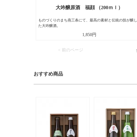
大吟醸原酒 福顔 （200ｍｌ）
ものづくりのまち燕三条にて、最高の素材と伝統の技が醸
た大吟醸酒。
1,850円
< 前のページ
おすすめ商品