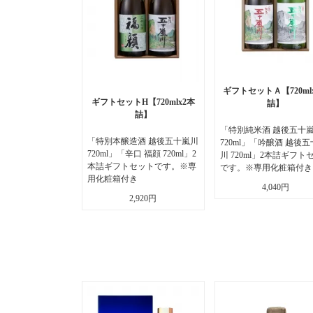
ギフトセットＡ【720ml
ギフトセットH【720mlx2本
詰】
詰】
「特別純米酒 越後五十
「特別本醸造酒 越後五十嵐川
720ml」「吟醸酒 越後
720ml」「辛口 福顔 720ml」2
川 720ml」2本詰ギフト
本詰ギフトセットです。※専
です。※専用化粧箱付き
用化粧箱付き
4,040円
2,920円