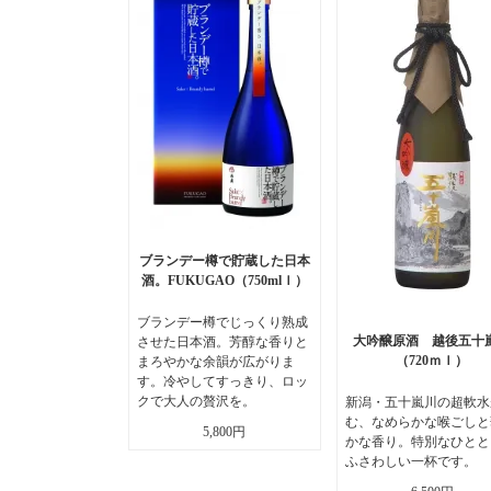
ブランデー樽で貯蔵した日本
酒。FUKUGAO（750mlｌ）
ブランデー樽でじっくり熟成
大吟醸原酒 越後五十
させた日本酒。芳醇な香りと
（720ｍｌ）
まろやかな余韻が広がりま
す。冷やしてすっきり、ロッ
クで大人の贅沢を。
新潟・五十嵐川の超軟水
む、なめらかな喉ごしと
5,800円
かな香り。特別なひとと
ふさわしい一杯です。