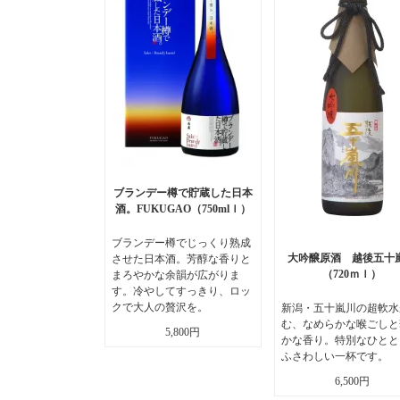
ブランデー樽で貯蔵した日本
酒。FUKUGAO（750mlｌ）
ブランデー樽でじっくり熟成
大吟醸原酒 越後五十
させた日本酒。芳醇な香りと
（720ｍｌ）
まろやかな余韻が広がりま
す。冷やしてすっきり、ロッ
クで大人の贅沢を。
新潟・五十嵐川の超軟水
む、なめらかな喉ごしと
5,800円
かな香り。特別なひとと
ふさわしい一杯です。
6,500円