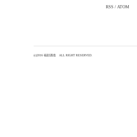
RSS
/
ATOM
(c)2016 福顔酒造 ALL RIGHT RESERVED.