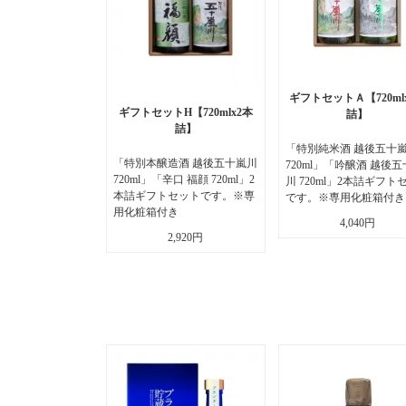
ギフトセットＡ【720ml
ギフトセットH【720mlx2本
詰】
詰】
「特別純米酒 越後五十
「特別本醸造酒 越後五十嵐川
720ml」「吟醸酒 越後
720ml」「辛口 福顔 720ml」2
川 720ml」2本詰ギフト
本詰ギフトセットです。※専
です。※専用化粧箱付き
用化粧箱付き
4,040円
2,920円