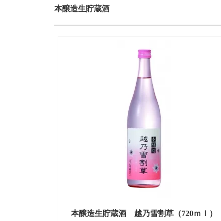
本醸造生貯蔵酒
本醸造生貯蔵酒 越乃雪割草（720ｍｌ）